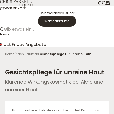
Zum Inhalt springen
CHRIS FARRELL COSMETICS
Nachrich
Suche
Ware
M
Warenkorb
Dein Warenkorb ist leer
Weiter einkaufen
Gib etwas ein...
News
Black Friday Angebote
Home
Nach Hautziel
Gesichtspflege für unreine Haut
/
/
-
Gesichtspflege für unreine Haut
Klärende Wirkungskosmetik bei Akne und
unreiner Haut
Hautunreinheiten belasten, doch hier findest Du zurück zur