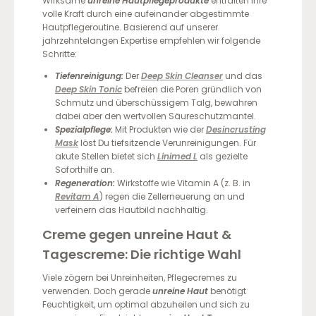
Wirksame
unreine Hautpflegeprodukte
entfalten ihre
volle Kraft durch eine aufeinander abgestimmte
Hautpflegeroutine. Basierend auf unserer
jahrzehntelangen Expertise empfehlen wir folgende
Schritte:
Tiefenreinigung:
Der
Deep Skin Cleanser
und das
Deep Skin Tonic
befreien die Poren gründlich von
Schmutz und überschüssigem Talg, bewahren
dabei aber den wertvollen Säureschutzmantel.
Spezialpflege:
Mit Produkten wie der
Desincrusting
Mask
löst Du tiefsitzende Verunreinigungen. Für
akute Stellen bietet sich
Linimed L
als gezielte
Soforthilfe an.
Regeneration:
Wirkstoffe wie Vitamin A (z. B. in
Revitam A
) regen die Zellerneuerung an und
verfeinern das Hautbild nachhaltig.
Creme gegen unreine Haut &
Tagescreme: Die richtige Wahl
Viele zögern bei Unreinheiten, Pflegecremes zu
verwenden. Doch gerade
unreine Haut
benötigt
Feuchtigkeit, um optimal abzuheilen und sich zu