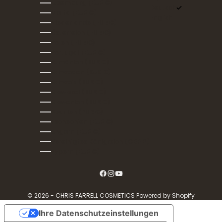
Luxemburg (EUR €)
Deutsch
Malta (EUR €)
English
Niederlande (EUR €)
Österreich (EUR €)
Polen (EUR €)
Portugal (EUR €)
Rumänien (EUR €)
Schweden (EUR €)
Schweiz (EUR €)
Slowakei (EUR €)
Slowenien (EUR €)
Spanien (EUR €)
Tschechien (EUR €)
Ungarn (EUR €)
Vereinigtes Königreich (GBP £)
Zypern (EUR €)
© 2026 - CHRIS FARRELL COSMETICS Powered by Shopify
Ihre Datenschutzeinstellungen