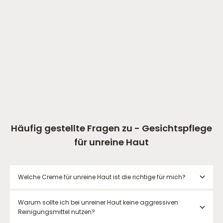
Jugendakne - Set
Clear Skin
2-Phasen Systempflege
Hautgel zur Stabilisierung des
gegen Jugendakne und
Hautmikrobioms
Unreinheiten
Angebot
Angebot
€56,90
€53,56
Häufig gestellte Fragen zu - Gesichtspflege
für unreine Haut
Welche Creme für unreine Haut ist die richtige für mich?
Warum sollte ich bei unreiner Haut keine aggressiven
Reinigungsmittel nutzen?