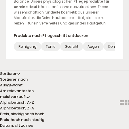
Balance. Unsere physiologischen
Pflegeprodukte für
unreine Hau
t klären sanft, ohne auszutrocknen. Erlebe
wissenschaftlich fundierte Kosmetik aus unserer
Manufaktur, die Deine Hautbarriere stärkt, statt sie zu
reizen – für ein verfeinertes und gesundes Hautgefühl.
Produkte nach Pflegeschritt entdecken
Reinigung
Tonic
Gesicht
Augen
Konzentrate
Sortieren
Sortieren nach
Ausgewählt
Am relevantesten
meistverkauft
Alphabetisch, A-Z
Show
Sh
Alphabetisch, Z-A
Preis, niedrig nach hoch
Preis, hoch nach niedrig
Datum, alt zu neu