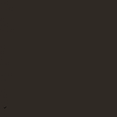
R €)
(EUR €)
€)
 €)
UR €)
 (EUR €)
)
 €)
 €)
€)
UR €)
EUR €)
UR €)
 €)
R €)
R €)
€)
 €)