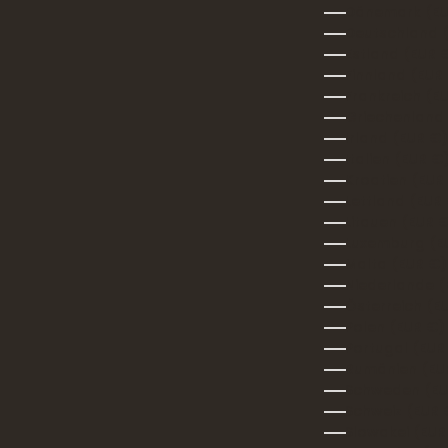
Dänemark (EU
Deutschland 
Estland (EUR 
Finnland (EUR
Frankreich (E
Griechenland
Irland (EUR €)
Italien (EUR €
Kroatien (EUR
Lettland (EUR
Litauen (EUR 
Luxemburg (E
Malta (EUR €)
Niederlande (
Österreich (E
Polen (EUR €)
Portugal (EUR
Rumänien (EU
Schweden (EU
Schweiz (EUR 
Slowakei (EUR