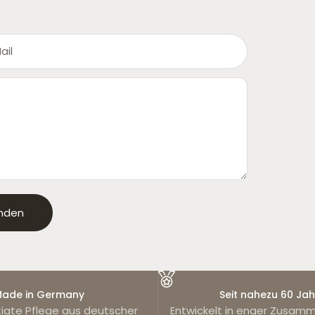
ail
enden
ade in Germany
Seit nahezu 60 Ja
igte Pflege aus deutscher
Entwickelt in enger Zusamm