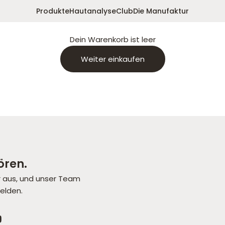
Produkte
Hautanalyse
Club
Die Manufaktur
Dein Warenkorb ist leer
Weiter einkaufen
ören.
r aus, und unser Team
melden.