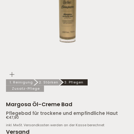
Bild
vergrößern
1. Reinigung
2. Stärken
3. Pflegen
Zusatz-Pflege
Margosa Öl-Creme Bad
Pflegebad für trockene und empfindliche Haut
Angebot
€47,90
inkl. MwSt.
Versandkosten
werden an der Kasse berechnet
Versand