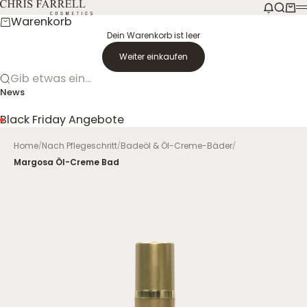
Zum Inhalt springen
CHRIS FARRELL COSMETICS
Nachrich
Suche
Ware
M
Warenkorb
Dein Warenkorb ist leer
Weiter einkaufen
Gib etwas ein...
News
Black Friday Angebote
Home
Nach Pflegeschritt
Badeöl & Öl-Creme-Bäder
/
/
/
Margosa Öl-Creme Bad