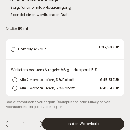
Für eine rückfettende Pflege
Sorgt für eine milde Hautreinigung
Spendet einen wohltuenden Duft
Größe:
110
ml
€47,90 EUR
Einmaliger Kauf
Wir liefern bequem & regelmäßig – du sparst 5 %
Alle 2 Monate liefern, 5 % Rabatt
€45,51 EUR
Alle 3 Monate liefern, 5 % Rabatt
€45,51 EUR
Das automatische Verlängern, Überspringen oder Kündigen von
Abonnements ist jederzeit möglich.
Anzahl verringern
Anzahl erhöhen
In den Warenkorb