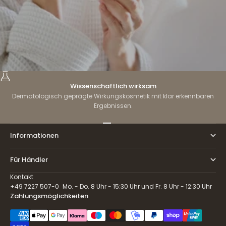
Wissenschaftlich wirksam
Dermatologisch geprägte Wirkungskosmetik mit klar erkennbaren
Ergebnissen.
Gehe zu Element 1
Gehe zu Element 2
Gehe zu Element 3
Gehe zu Element 4
Informationen
Für Händler
Kontakt
+49 7227 507-0 Mo. - Do. 8 Uhr - 15:30 Uhr und Fr. 8 Uhr - 12:30 Uhr
Zahlungsmöglichkeiten