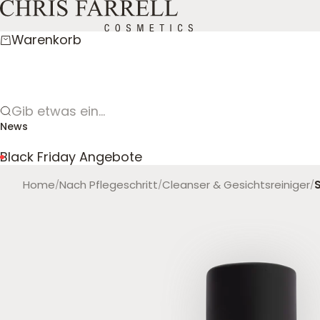
Zum Inhalt springen
CHRIS FARRELL COSMETICS
Warenkorb
Gib etwas ein...
News
Black Friday Angebote
Home
Nach Pflegeschritt
Cleanser & Gesichtsreiniger
/
/
/