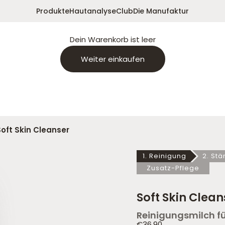
Produkte
Hautanalyse
Club
Die Manufaktur
Dein Warenkorb ist leer
Weiter einkaufen
Soft Skin Cleanser
1. Reinigung
2. Stä
Zusatz-Pflege
Soft Skin Clean
Reinigungsmilch f
Angebot
€36,90