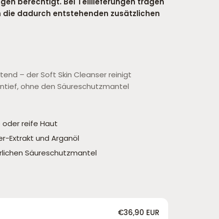
ungen berechtigt. Bei Teillieferungen tragen
ch die dadurch entstehenden zusätzlichen
tend – der Soft Skin Cleanser reinigt
ntief, ohne den Säureschutzmantel
e oder reife Haut
er-Extrakt und Arganöl
rlichen Säureschutzmantel
€36,90 EUR